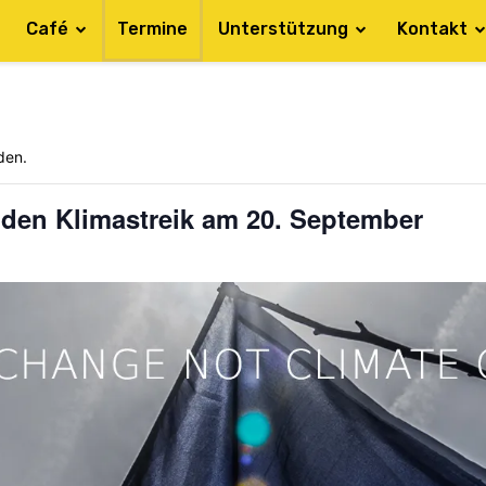
Café
Termine
Unterstützung
Kontakt
den.
r den Klimastreik am 20. September