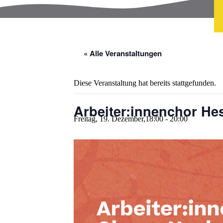
« Alle Veranstaltungen
Diese Veranstaltung hat bereits stattgefunden.
Arbeiter:innenchor He
Freitag, 19. Dezember,18:00
-
20:00