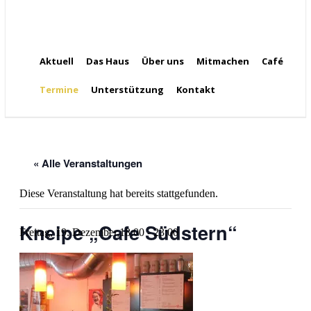
Aktuell
Das Haus
Über uns
Mitmachen
Café
Termine
Unterstützung
Kontakt
« Alle Veranstaltungen
Diese Veranstaltung hat bereits stattgefunden.
Kneipe „Cafe Südstern“
Freitag, 19. Dezember,18:00
-
23:00