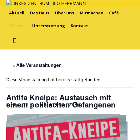
Aktuell
Das Haus
Über uns
Mitmachen
Café
Termine
Unterstützung
Kontakt
« Alle Veranstaltungen
Diese Veranstaltung hat bereits stattgefunden.
Antifa Kneipe: Austausch mit
einem politischen Gefangenen
Freitag, 12. Dezember,19:00
-
21:30