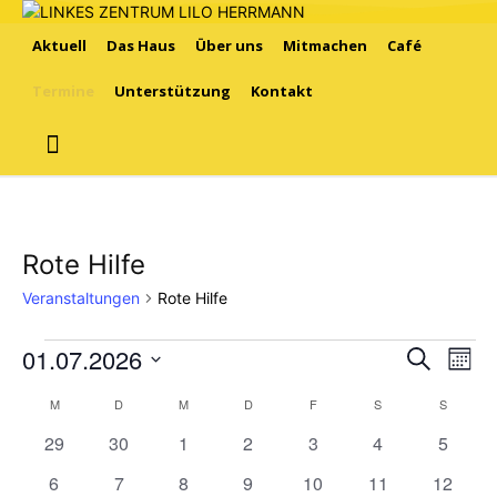
Aktuell
Das Haus
Über uns
Mitmachen
Café
Termine
Unterstützung
Kontakt
Rote Hilfe
Veranstaltungen
Rote Hilfe
01.07.2026
Veranstaltungen
Ver
Verans
Suche
Mona
Ans
Datum
Suche
M
MONTAG
D
DIENSTAG
M
MITTWOCH
D
DONNERSTAG
F
FREITAG
S
SAMSTAG
S
SONNT
Kalender
wählen.
Nav
0
0
0
0
0
0
und
0
29
30
1
2
3
4
5
von
Veranstaltungen
Veranstaltungen
Veranstaltungen
Veranstaltungen
Veranstaltungen
Veranstaltunge
Veranst
0
1
0
0
0
0
0
6
7
8
9
10
11
12
Ansich