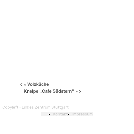
«
Volxküche
Kneipe „Cafe Südstern“
»
Copyleft - Linkes Zentrum Stuttgart
Kontakt
Impressum