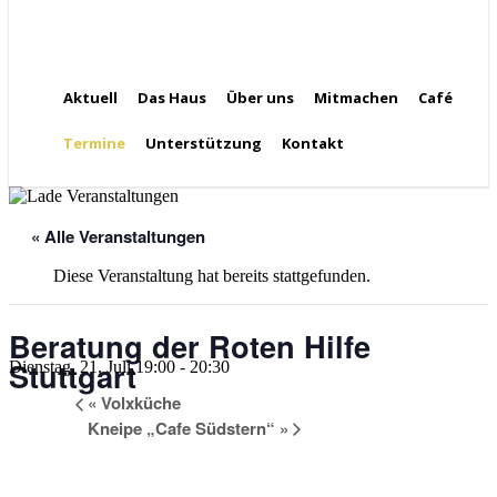
Aktuell
Das Haus
Über uns
Mitmachen
Café
Termine
Unterstützung
Kontakt
« Alle Veranstaltungen
Diese Veranstaltung hat bereits stattgefunden.
Beratung der Roten Hilfe
Stuttgart
Dienstag, 21. Juli,19:00
-
20:30
«
Volxküche
Kneipe „Cafe Südstern“
»