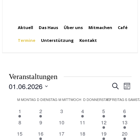
Aktuell
Das Haus
Über uns
Mitmachen
Café
Termine
Unterstützung
Kontakt
Veranstaltungen
01.06.2026
Veran
Veranst
Suche
Monat
Ansic
Datum
Suche
Navig
wählen.
M
MONTAG
D
DIENSTAG
M
MITTWOCH
D
DONNERSTAG
F
FREITAG
S
SAMST
Kalender
und
2
1
0
2
1
2
1
2
3
4
5
6
von
Veranstaltungen
Veranstaltung
Veranstaltungen
Veranstaltungen
Veranstaltung
Veranst
Ansicht
0
0
0
0
2
1
8
9
10
11
12
13
Veranstaltungen
Veranstaltungen
Veranstaltungen
Veranstaltungen
Veranstaltungen
Veranstaltungen
Veranst
0
1
0
0
2
1
15
16
17
18
19
Navigat
20