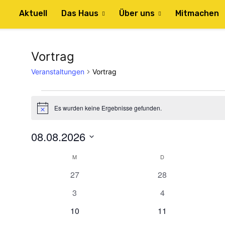
Aktuell
Das Haus
Über uns
Mitmachen
Vortrag
Veranstaltungen
Vortrag
Veranstaltungen
Es wurden keine Ergebnisse gefunden.
Hinweis
08.08.2026
Datum
M
MONTAG
D
DIENSTAG
Kalender
wählen.
0
0
27
28
von
Veranstaltungen
Veranstaltungen
0
0
3
4
Veranstaltungen
Veranstaltungen
Veranstaltungen
0
0
10
11
Veranstaltungen
Veranstaltungen