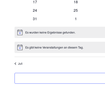
0
0
17
18
Veranstaltungen
Veranstaltungen
0
0
24
25
Veranstaltungen
Veranstaltungen
0
0
31
1
Veranstaltungen
Veranstaltungen
Es wurden keine Ergebnisse gefunden.
Hinweis
Es gibt keine Veranstaltungen an diesem Tag.
Hinweis
Juli