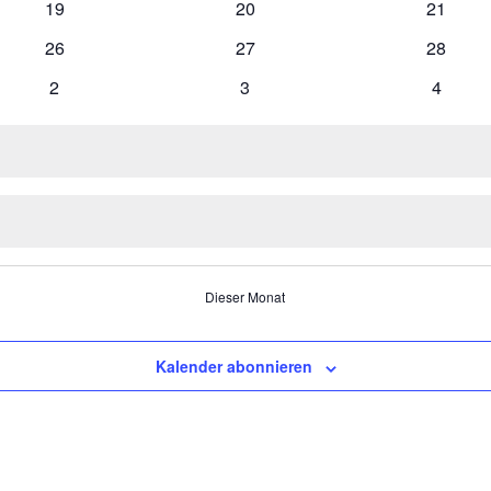
0
0
0
19
20
21
Veranstaltungen
Veranstaltungen
Veranst
0
0
0
26
27
28
Veranstaltungen
Veranstaltungen
Veranst
0
0
0
2
3
4
Veranstaltungen
Veranstaltungen
Veranst
Dieser Monat
Kalender abonnieren