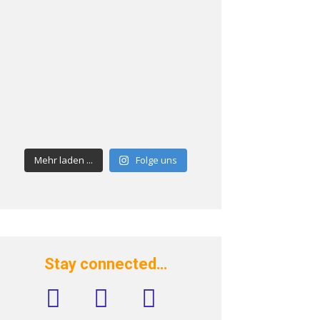
Mehr laden ...
Folge uns
Stay connected…
facebook
instagram
rss