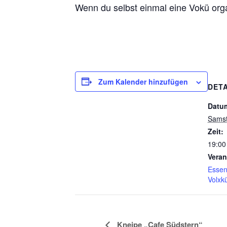
Wenn du selbst einmal eine Vokü orga
Zum Kalender hinzufügen
DETA
Datu
Samst
Zeit:
19:00
Veran
Esse
Volxk
Kneipe „Cafe Südstern“