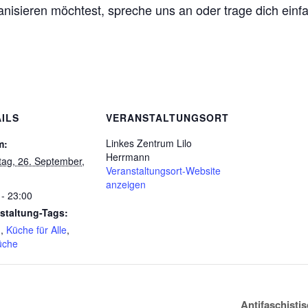
nisieren möchtest, spreche uns an oder trage dich einfa
ILS
VERANSTALTUNGSORT
Linkes Zentrum Lilo
m:
Herrmann
ag, 26. September,
Veranstaltungsort-Website
anzeigen
 - 23:00
staltung-Tags:
n
,
Küche für Alle
,
üche
Antifaschisti