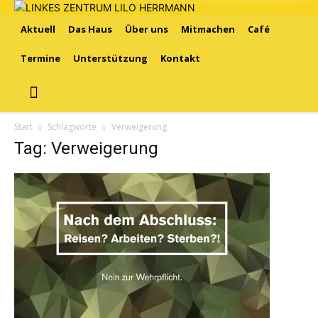
Aktuell
Das Haus
Über uns
Mitmachen
Café
Termine
Unterstützung
Kontakt
Start
Schlagworte
Verweigerung
Tag: Verweigerung