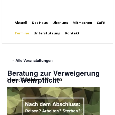
Aktuell
Das Haus
Über uns
Mitmachen
Café
Termine
Unterstützung
Kontakt
« Alle Veranstaltungen
Beratung zur Verweigerung
der Wehrpflicht
Montag, 5. Oktober,17:30
-
19:00