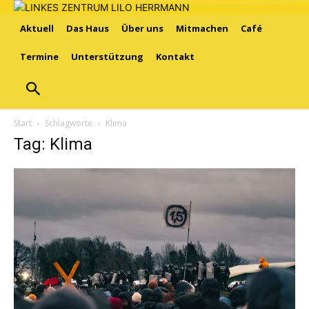
Aktuell
Das Haus
Über uns
Mitmachen
Café
Termine
Unterstützung
Kontakt
Start
Schlagworte
Klima
Tag: Klima