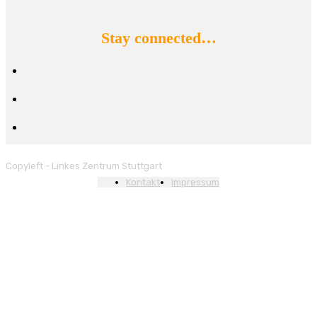
Stay connected…
facebook
instagram
rss
Copyleft - Linkes Zentrum Stuttgart
Kontakt
Impressum