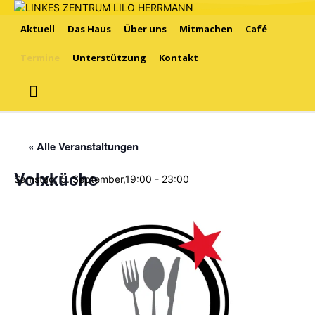
Aktuell
Das Haus
Über uns
Mitmachen
Café
Termine
Unterstützung
Kontakt
« Alle Veranstaltungen
Volxküche
Samstag, 5. September,19:00
-
23:00