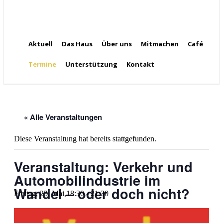
Aktuell
Das Haus
Über uns
Mitmachen
Café
Termine
Unterstützung
Kontakt
« Alle Veranstaltungen
Diese Veranstaltung hat bereits stattgefunden.
Veranstaltung: Verkehr und
Automobilindustrie im
Wandel – oder doch nicht?
Freitag, 23. Mai,18:30
-
21:30