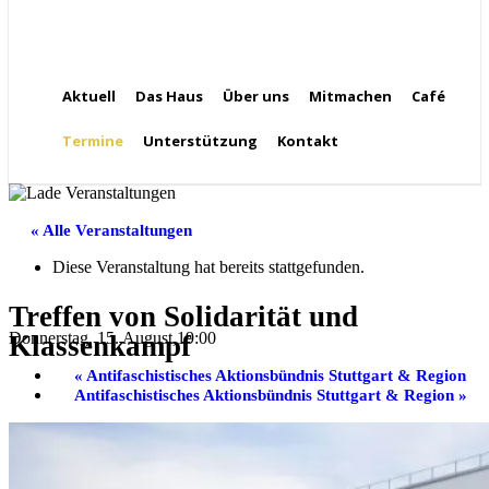
Aktuell
Das Haus
Über uns
Mitmachen
Café
Termine
Unterstützung
Kontakt
« Alle Veranstaltungen
Diese Veranstaltung hat bereits stattgefunden.
Treffen von Solidarität und
Donnerstag, 15. August,19:00
Klassenkampf
«
Antifaschistisches Aktionsbündnis Stuttgart & Region
Antifaschistisches Aktionsbündnis Stuttgart & Region
»