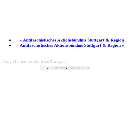
«
Antifaschistisches Aktionsbündnis Stuttgart & Region
Antifaschistisches Aktionsbündnis Stuttgart & Region
»
Copyleft - Linkes Zentrum Stuttgart
Kontakt
Impressum