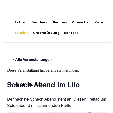
Aktuell
Das Haus
Über uns
Mitmachen
Café
Termine
Unterstützung
Kontakt
« Alle Veranstaltungen
Diese Veranstaltung hat bereits stattgefunden.
Schach Abend im Lilo
Freitag, 14. Juli,19:00
Der nächste Schach Abend steht an. Diesen Freitag um 14. 
Spieleabend mit spannenden Partien.