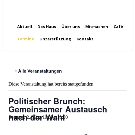
Aktuell
Das Haus
Über uns
Mitmachen
Café
Termine
Unterstützung
Kontakt
« Alle Veranstaltungen
Diese Veranstaltung hat bereits stattgefunden.
Politischer Brunch:
Gemeinsamer Austausch
nach der Wahl
Sonntag, 2. März,11:00
-
13:00