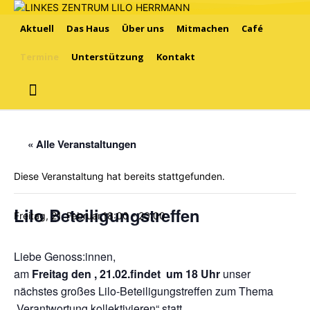
Aktuell
Das Haus
Über uns
Mitmachen
Café
Termine
Unterstützung
Kontakt
« Alle Veranstaltungen
Diese Veranstaltung hat bereits stattgefunden.
Lilo Beteiligungstreffen
Freitag, 21. Februar,18:00
-
20:00
Liebe Genoss:innen,
am
Freitag den , 21.02.findet um 18 Uhr
unser
nächstes großes Lilo-Beteiligungstreffen zum Thema
„Verantwortung kollektivieren“ statt.