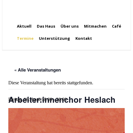
Aktuell
Das Haus
Über uns
Mitmachen
Café
Termine
Unterstützung
Kontakt
« Alle Veranstaltungen
Diese Veranstaltung hat bereits stattgefunden.
Arbeiter:innenchor Heslach
Freitag, 18. April,18:00
-
20:00