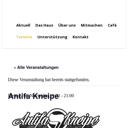
Aktuell
Das Haus
Über uns
Mitmachen
Café
Termine
Unterstützung
Kontakt
« Alle Veranstaltungen
Diese Veranstaltung hat bereits stattgefunden.
Antifa Kneipe
Freitag, 14. November,19:00
-
21:00