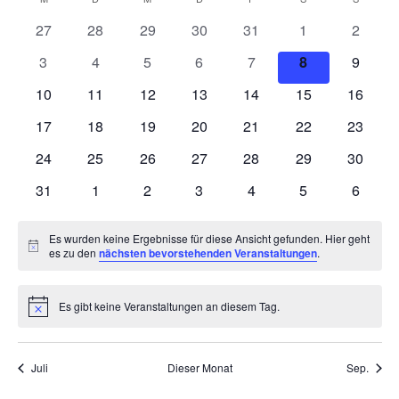
Kalender
wählen.
Nav
0
0
0
0
0
0
und
0
27
28
29
30
31
1
2
von
Veranstaltungen
Veranstaltungen
Veranstaltungen
Veranstaltungen
Veranstaltungen
Veranstaltunge
Veranst
0
0
0
0
0
0
0
3
4
5
6
7
8
9
Ansich
Veranstaltungen
Veranstaltungen
Veranstaltungen
Veranstaltungen
Veranstaltungen
Veranstaltungen
Veranstaltung
Veranst
0
0
0
0
0
0
0
10
11
12
13
14
15
16
Naviga
Veranstaltungen
Veranstaltungen
Veranstaltungen
Veranstaltungen
Veranstaltungen
Veranstaltungen
Veranst
0
0
0
0
0
0
0
17
18
19
20
21
22
23
Veranstaltungen
Veranstaltungen
Veranstaltungen
Veranstaltungen
Veranstaltungen
Veranstaltungen
Veranst
0
0
0
0
0
0
0
24
25
26
27
28
29
30
Veranstaltungen
Veranstaltungen
Veranstaltungen
Veranstaltungen
Veranstaltungen
Veranstaltungen
Veranst
0
0
0
0
0
0
0
31
1
2
3
4
5
6
Veranstaltungen
Veranstaltungen
Veranstaltungen
Veranstaltungen
Veranstaltungen
Veranstaltunge
Veranst
Es wurden keine Ergebnisse für diese Ansicht gefunden. Hier geht
Hinweis
es zu den
nächsten bevorstehenden Veranstaltungen
.
Es gibt keine Veranstaltungen an diesem Tag.
Hinweis
Juli
Dieser Monat
Sep.