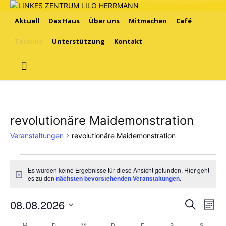
Aktuell
Das Haus
Über uns
Mitmachen
Café
Termine
Unterstützung
Kontakt
revolutionäre Maidemonstration
Veranstaltungen
revolutionäre Maidemonstration
Veranstaltungen
Es wurden keine Ergebnisse für diese Ansicht gefunden. Hier geht
Hinweis
es zu den
nächsten bevorstehenden Veranstaltungen
.
08.08.2026
Ver
Verans
Suche
Mona
Ans
Datum
Suche
M
MONTAG
D
DIENSTAG
M
MITTWOCH
D
DONNERSTAG
F
FREITAG
S
SAMSTAG
S
SONNT