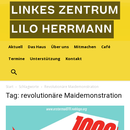
Aktuell
Das Haus
Über uns
Mitmachen
Café
Termine
Unterstützung
Kontakt
Start
Schlagworte
Revolutionäre Maidemonstration
Tag: revolutionäre Maidemonstration