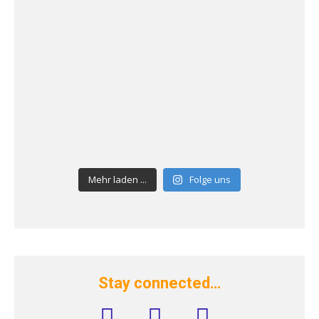
Mehr laden ...
Folge uns
Stay connected…
facebook
instagram
rss