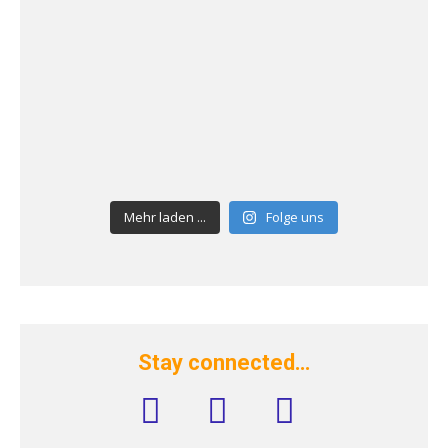
Mehr laden ...
Folge uns
Stay connected…
facebook
instagram
rss