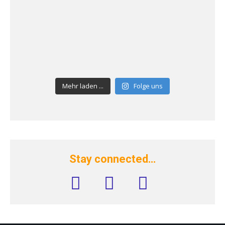
Mehr laden ...
Folge uns
Stay connected…
facebook
instagram
rss