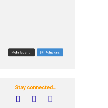
Mehr laden ...
Folge uns
Stay connected…
facebook
instagram
rss