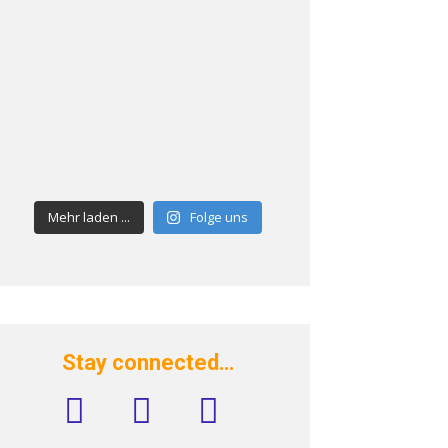
Mehr laden ...
Folge uns
Stay connected…
facebook
instagram
rss