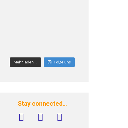
Mehr laden ...
Folge uns
Stay connected…
facebook
instagram
rss