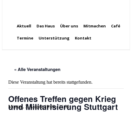
Aktuell
Das Haus
Über uns
Mitmachen
Café
Termine
Unterstützung
Kontakt
« Alle Veranstaltungen
Diese Veranstaltung hat bereits stattgefunden.
Offenes Treffen gegen Krieg
und Militarisierung Stuttgart
Montag, 3. August,19:00
-
21:00