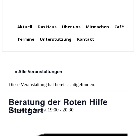
Aktuell
Das Haus
Über uns
Mitmachen
Café
Termine
Unterstützung
Kontakt
« Alle Veranstaltungen
Diese Veranstaltung hat bereits stattgefunden.
Beratung der Roten Hilfe
Stuttgart
Dienstag, 4. August,19:00
-
20:30