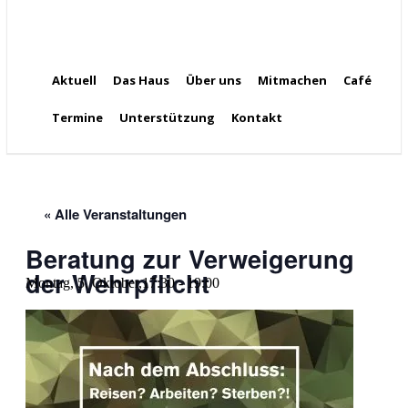
Aktuell
Das Haus
Über uns
Mitmachen
Café
Termine
Unterstützung
Kontakt
« Alle Veranstaltungen
Beratung zur Verweigerung
der Wehrpflicht
Montag, 5. Oktober,17:30
-
19:00