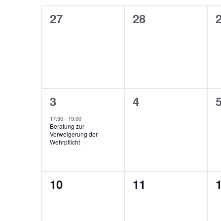
von
0
0
27
28
Veranstaltungen,
Veranstaltunge
V
Veranstaltungen
1
0
3
4
Veranstaltung,
Veranstaltunge
V
17:30
-
19:00
Beratung zur
Verweigerung der
Wehrpflicht
0
0
10
11
Veranstaltungen,
Veranstaltunge
V