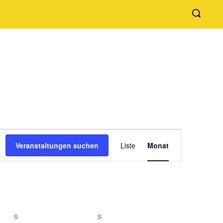
Veranstaltung
Veranstaltungen suchen
Liste
Monat
Ansichten-
Navigation
S
SAMSTAG
S
SONNTAG