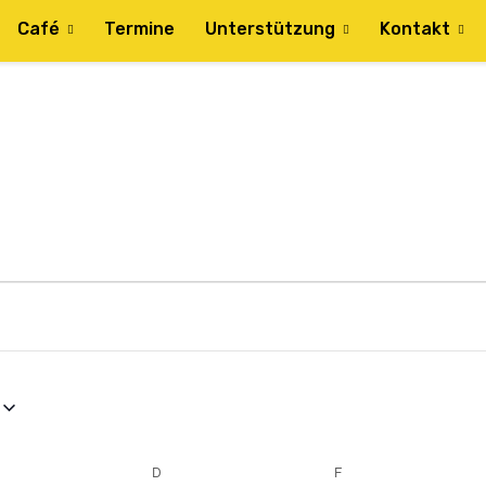
Café
Termine
Unterstützung
Kontakt
TTWOCH
D
DONNERSTAG
F
FREITAG