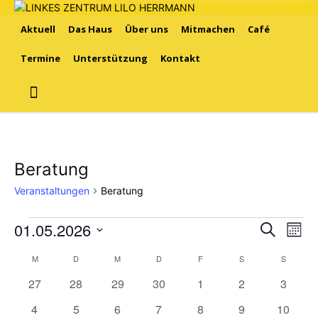
Aktuell
Das Haus
Über uns
Mitmachen
Café
Termine
Unterstützung
Kontakt
Beratung
Veranstaltungen
Beratung
01.05.2026
Veranstaltungen
Ver
Verans
Suche
Mona
Ans
Datum
Suche
M
MONTAG
D
DIENSTAG
M
MITTWOCH
D
DONNERSTAG
F
FREITAG
S
SAMSTAG
S
SONNT
Kalender
wählen.
Nav
0
0
0
0
0
0
und
0
27
28
29
30
1
2
3
von
Veranstaltungen
Veranstaltungen
Veranstaltungen
Veranstaltungen
Veranstaltungen
Veranstaltunge
Veranst
1
1
0
0
0
0
0
4
5
6
7
8
9
10
Ansich