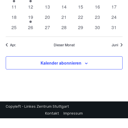
Veranstaltungen
Veranstaltung
Veranstaltung
Veranstaltungen
Veranstaltungen
Veranstaltungen
Veranstaltunge
Veranst
0
0
0
0
0
0
0
11
12
13
14
15
16
17
Naviga
Veranstaltungen
Veranstaltungen
Veranstaltungen
Veranstaltungen
Veranstaltungen
Veranstaltungen
Veranst
0
1
0
0
0
0
0
18
19
20
21
22
23
24
Veranstaltungen
Veranstaltung
Veranstaltungen
Veranstaltungen
Veranstaltungen
Veranstaltungen
Veranst
0
0
0
0
0
0
0
25
26
27
28
29
30
31
Veranstaltungen
Veranstaltungen
Veranstaltungen
Veranstaltungen
Veranstaltungen
Veranstaltungen
Veranst
Apr.
Dieser Monat
Juni
Kalender abonnieren
Copyleft - Linkes Zentrum Stuttgart
Kontakt
Impressum