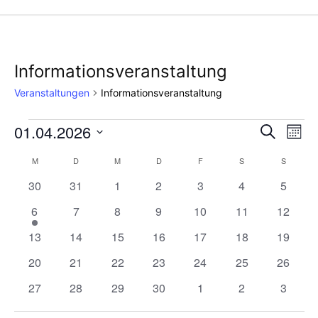
Informationsveranstaltung
Veranstaltungen
Informationsveranstaltung
01.04.2026
Veranstaltungen
Ver
Verans
Suche
Mona
Ans
Datum
Suche
M
MONTAG
D
DIENSTAG
M
MITTWOCH
D
DONNERSTAG
F
FREITAG
S
SAMSTAG
S
SONNT
Kalender
wählen.
Nav
0
0
0
0
0
0
und
0
30
31
1
2
3
4
5
von
Veranstaltungen
Veranstaltungen
Veranstaltungen
Veranstaltungen
Veranstaltungen
Veranstaltunge
Veranst
1
0
0
0
0
0
0
6
7
8
9
10
11
12
Ansich
Veranstaltungen
Veranstaltung
Veranstaltungen
Veranstaltungen
Veranstaltungen
Veranstaltungen
Veranstaltungen
Veranst
0
0
0
0
0
0
0
13
14
15
16
17
18
19
Naviga
Veranstaltungen
Veranstaltungen
Veranstaltungen
Veranstaltungen
Veranstaltungen
Veranstaltungen
Veranst
0
0
0
0
0
0
0
20
21
22
23
24
25
26
Veranstaltungen
Veranstaltungen
Veranstaltungen
Veranstaltungen
Veranstaltungen
Veranstaltungen
Veranst
0
0
0
0
0
0
0
27
28
29
30
1
2
3
Veranstaltungen
Veranstaltungen
Veranstaltungen
Veranstaltungen
Veranstaltungen
Veranstaltunge
Veranst