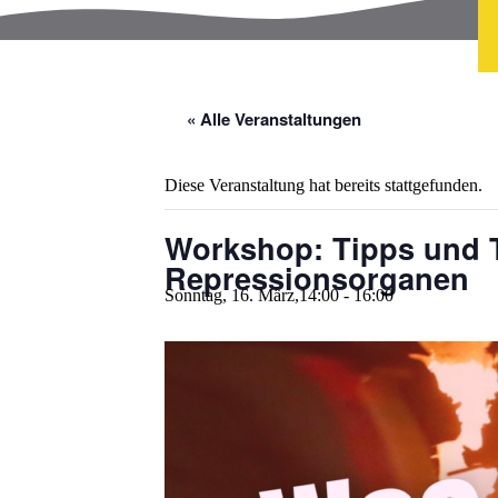
« Alle Veranstaltungen
Diese Veranstaltung hat bereits stattgefunden.
Workshop: Tipps und T
Repressionsorganen
Sonntag, 16. März,14:00
-
16:00