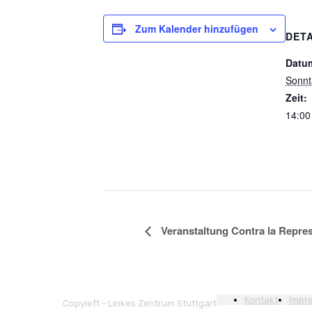
Zum Kalender hinzufügen
DETA
Datu
Sonnt
Zeit:
14:00
Veranstaltung Contra la Repre
Kontakt
Impr
Copyleft - Linkes Zentrum Stuttgart