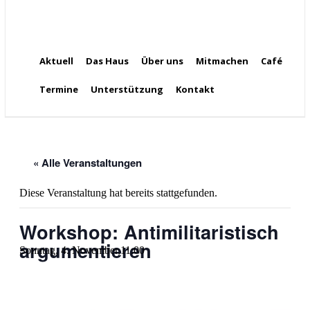
Aktuell
Das Haus
Über uns
Mitmachen
Café
Termine
Unterstützung
Kontakt
« Alle Veranstaltungen
Diese Veranstaltung hat bereits stattgefunden.
Workshop: Antimilitaristisch
argumentieren
Sonntag, 4. November,11:00