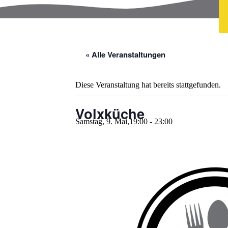
« Alle Veranstaltungen
Diese Veranstaltung hat bereits stattgefunden.
Volxküche
Samstag, 9. Mai,19:00
-
23:00