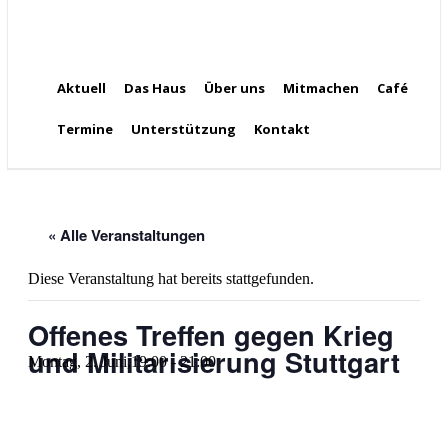
Aktuell
Das Haus
Über uns
Mitmachen
Café
Termine
Unterstützung
Kontakt
« Alle Veranstaltungen
Diese Veranstaltung hat bereits stattgefunden.
Offenes Treffen gegen Krieg
und Militarisierung Stuttgart
Montag, 2. Juni,19:00
-
21:00