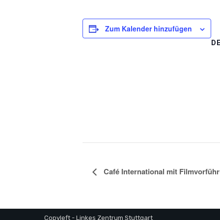
Zum Kalender hinzufügen
D
Café International mit Filmvorfüh
Copyleft - Linkes Zentrum Stuttgart