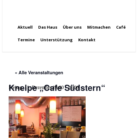
Aktuell
Das Haus
Über uns
Mitmachen
Café
Termine
Unterstützung
Kontakt
« Alle Veranstaltungen
Kneipe „Cafe Südstern“
Freitag, 11. Dezember,18:00
-
23:00