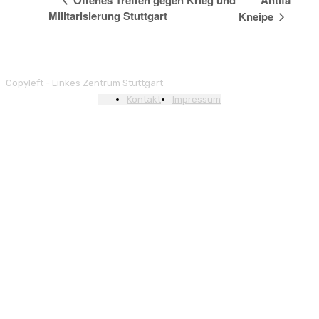
Offenes Treffen gegen Krieg und
Antifa
Militarisierung Stuttgart
Kneipe
Copyleft - Linkes Zentrum Stuttgart
Kontakt
Impressum