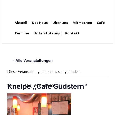
Aktuell
Das Haus
Über uns
Mitmachen
Café
Termine
Unterstützung
Kontakt
« Alle Veranstaltungen
Diese Veranstaltung hat bereits stattgefunden.
Kneipe „Cafe Südstern“
Freitag, 1. Mai,18:00
-
23:00