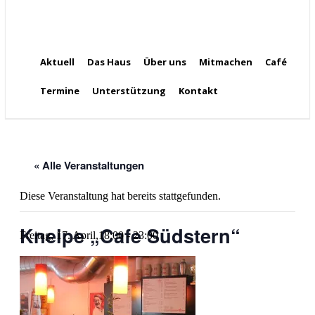
Aktuell
Das Haus
Über uns
Mitmachen
Café
Termine
Unterstützung
Kontakt
« Alle Veranstaltungen
Diese Veranstaltung hat bereits stattgefunden.
Kneipe „Cafe Südstern“
Freitag, 17. April,18:00
-
23:00