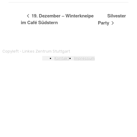
19. Dezember – Winterkneipe
Silvester
im Café Südstern
Party
Copyleft - Linkes Zentrum Stuttgart
Kontakt
Impressum