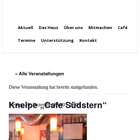
Aktuell
Das Haus
Über uns
Mitmachen
Café
Termine
Unterstützung
Kontakt
« Alle Veranstaltungen
Diese Veranstaltung hat bereits stattgefunden.
Kneipe „Cafe Südstern“
Freitag, 26. Dezember,18:00
-
23:00