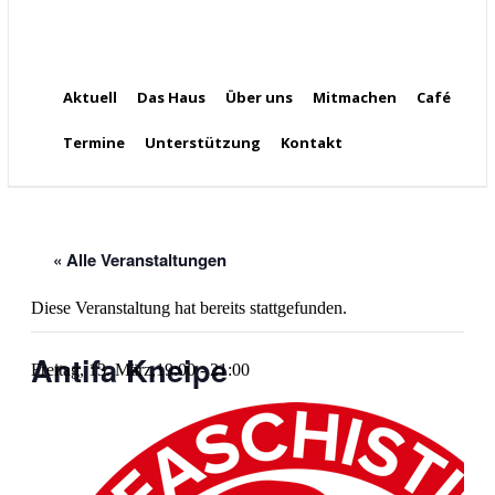
Aktuell
Das Haus
Über uns
Mitmachen
Café
Termine
Unterstützung
Kontakt
« Alle Veranstaltungen
Diese Veranstaltung hat bereits stattgefunden.
Antifa Kneipe
Freitag, 13. März,19:00
-
21:00