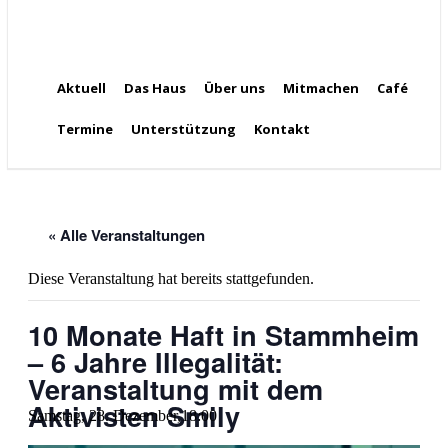
Aktuell
Das Haus
Über uns
Mitmachen
Café
Termine
Unterstützung
Kontakt
« Alle Veranstaltungen
Diese Veranstaltung hat bereits stattgefunden.
10 Monate Haft in Stammheim
– 6 Jahre Illegalität:
Veranstaltung mit dem
Aktivisten Smily
Samstag, 28. Dezember,18:00