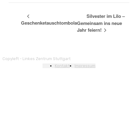
Silvester im Lilo –
Geschenketauschtombola
Gemeinsam ins neue
Jahr feiern!
Copyleft - Linkes Zentrum Stuttgart
Kontakt
Impressum