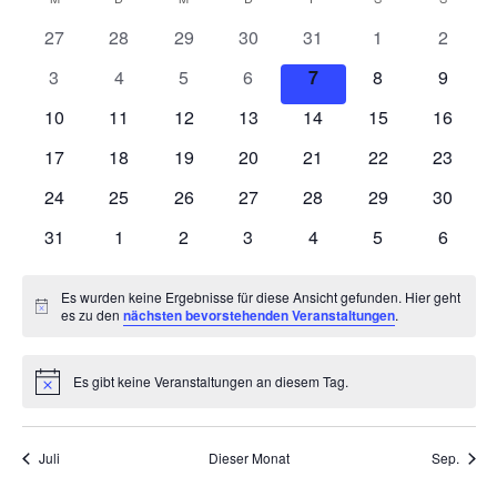
Kalender
wählen.
Nav
0
0
0
0
0
0
und
0
27
28
29
30
31
1
2
von
Veranstaltungen
Veranstaltungen
Veranstaltungen
Veranstaltungen
Veranstaltungen
Veranstaltunge
Veranst
0
0
0
0
0
0
0
3
4
5
6
7
8
9
Ansich
Veranstaltungen
Veranstaltungen
Veranstaltungen
Veranstaltungen
Veranstaltungen
Veranstaltungen
Veranstaltunge
Veranst
0
0
0
0
0
0
0
10
11
12
13
14
15
16
Naviga
Veranstaltungen
Veranstaltungen
Veranstaltungen
Veranstaltungen
Veranstaltungen
Veranstaltungen
Veranst
0
0
0
0
0
0
0
17
18
19
20
21
22
23
Veranstaltungen
Veranstaltungen
Veranstaltungen
Veranstaltungen
Veranstaltungen
Veranstaltungen
Veranst
0
0
0
0
0
0
0
24
25
26
27
28
29
30
Veranstaltungen
Veranstaltungen
Veranstaltungen
Veranstaltungen
Veranstaltungen
Veranstaltungen
Veranst
0
0
0
0
0
0
0
31
1
2
3
4
5
6
Veranstaltungen
Veranstaltungen
Veranstaltungen
Veranstaltungen
Veranstaltungen
Veranstaltunge
Veranst
Es wurden keine Ergebnisse für diese Ansicht gefunden. Hier geht
Hinweis
es zu den
nächsten bevorstehenden Veranstaltungen
.
Es gibt keine Veranstaltungen an diesem Tag.
Hinweis
Juli
Dieser Monat
Sep.