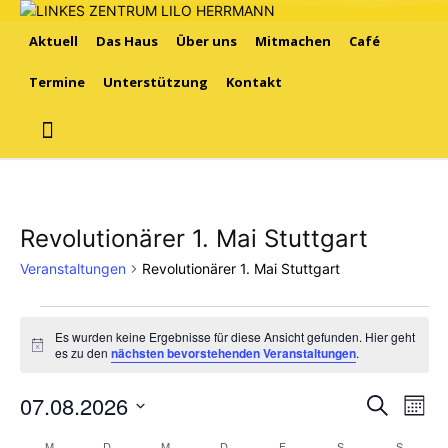
Aktuell
Das Haus
Über uns
Mitmachen
Café
Termine
Unterstützung
Kontakt
Revolutionärer 1. Mai Stuttgart
Veranstaltungen
Revolutionärer 1. Mai Stuttgart
Veranstaltungen
Es wurden keine Ergebnisse für diese Ansicht gefunden. Hier geht
Hinweis
es zu den
nächsten bevorstehenden Veranstaltungen
.
07.08.2026
Ver
Verans
Suche
Mona
Ans
Datum
Suche
M
MONTAG
D
DIENSTAG
M
MITTWOCH
D
DONNERSTAG
F
FREITAG
S
SAMSTAG
S
SONNT