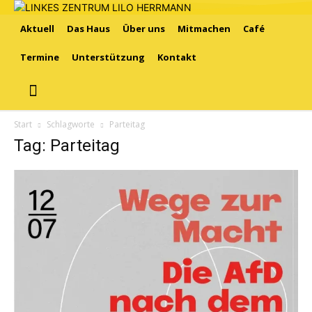
Aktuell
Das Haus
Über uns
Mitmachen
Café
Termine
Unterstützung
Kontakt
Start
Schlagworte
Parteitag
Tag: Parteitag