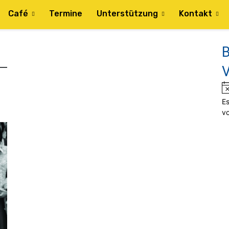
Café
Termine
Unterstützung
Kontakt
B
V
Es
v