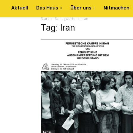
Aktuell
Das Haus
Über uns
Mitmachen
Start
Schlagworte
Iran
Tag: Iran
Aktuell