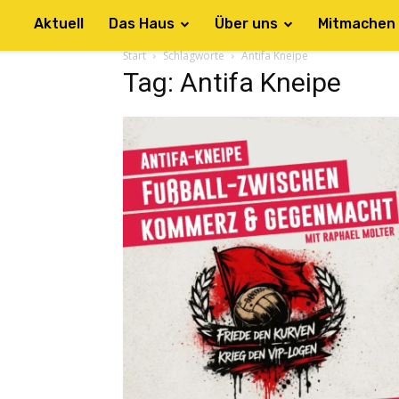
Aktuell
Das Haus
Über uns
Mitmachen
Start
Schlagworte
Antifa Kneipe
Tag: Antifa Kneipe